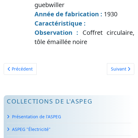
guebwiller
Année de fabrication :
1930
Caractéristique :
Observation :
Coffret circulaire,
tôle émaillée noire
Article précédent : Compteur à gaz 5 becs
Article suiva
Précédent
Suivant
COLLECTIONS DE L'ASPEG
Présentation de l'ASPEG
ASPEG "Électricité"