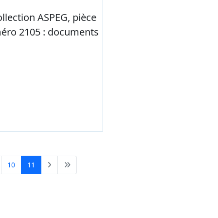
ets
10
11