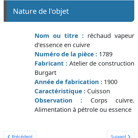
nature de l'objet
Nom ou titre :
réchaud vapeur
d'essence en cuivre
Numéro de la pièce :
1789
Fabricant :
Atelier de construction
Burgart
Année de fabrication :
1900
Caractéristique :
Cuisson
Observation :
Corps cuivre.
Alimentation à pétrole ou essence
Article précédent : Cuisinière gaz FAR
Article suiva
Précédent
Suivant