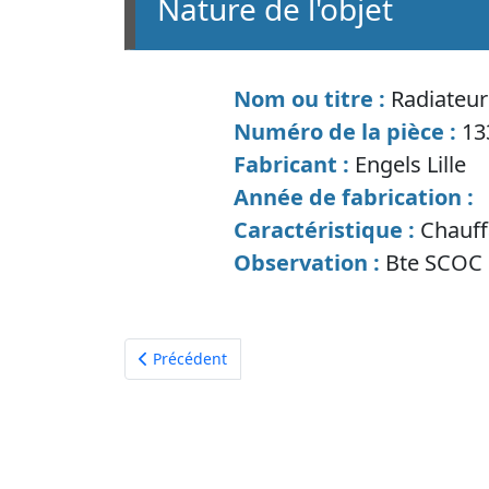
nature de l'objet
Nom ou titre :
Radiateur
Numéro de la pièce :
13
Fabricant :
Engels Lille
Année de fabrication :
Caractéristique :
Chauf
Observation :
Bte SCOC 
Article précédent : radiateur chauffage avec bo
Précédent