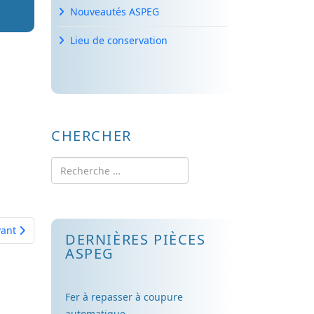
Nouveautés ASPEG
Lieu de conservation
CHERCHER
Rechercher
cle suivant : Radiateur ville de Paris
vant
DERNIÈRES PIÈCES
ASPEG
Fer à repasser à coupure
automatique