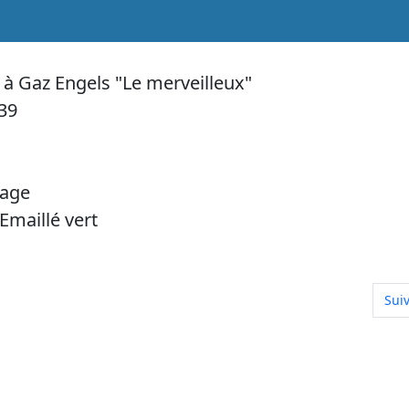
 à Gaz Engels "Le merveilleux"
39
fage
Emaillé vert
ugies vert fonte emaille
Arti
Sui