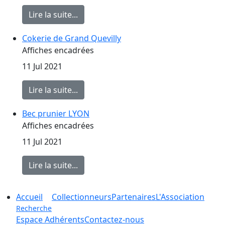
Lire la suite...
Cokerie de Grand Quevilly
Détails
Affiches encadrées
11 Jul 2021
Lire la suite...
Bec prunier LYON
Détails
Affiches encadrées
11 Jul 2021
Lire la suite...
Accueil
Collectionneurs
Partenaires
L'Association
Recherche
Espace Adhérents
Contactez-nous