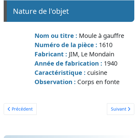
nature de l'objet
Nom ou titre :
Moule à gauffre
Numéro de la pièce :
1610
Fabricant :
JIM, Le Mondain
Année de fabrication :
1940
Caractéristique :
cuisine
Observation :
Corps en fonte
Article précédent : Bouilloire électrique
Article suiva
Précédent
Suivant