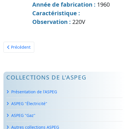
Année de fabrication :
1960
Caractéristique :
Observation :
220V
Article précédent : Réchaud élec de laboratoire
Précédent
COLLECTIONS DE L'ASPEG
Présentation de l'ASPEG
ASPEG "Électricité"
ASPEG "Gaz"
Autres collections ASPEG