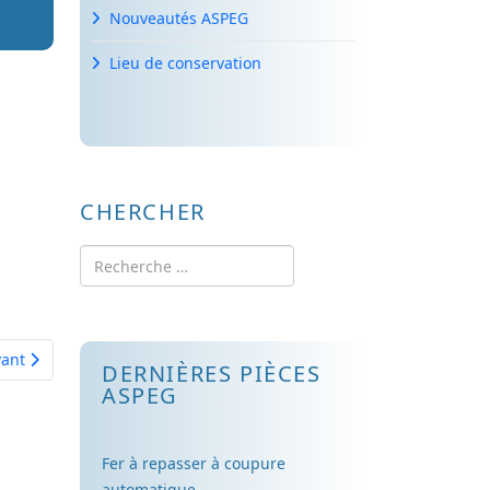
Nouveautés ASPEG
Lieu de conservation
CHERCHER
Rechercher
cle suivant : Carte Postale
vant
DERNIÈRES PIÈCES
ASPEG
Fer à repasser à coupure
automatique