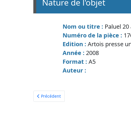
nature de l'objet
Nom ou titre :
Paluel 20
Numéro de la pièce :
17
Edition :
Artois presse un
Année :
2008
Format :
A5
Auteur :
Article précédent : Livre jaune (moteur électriq
Précédent