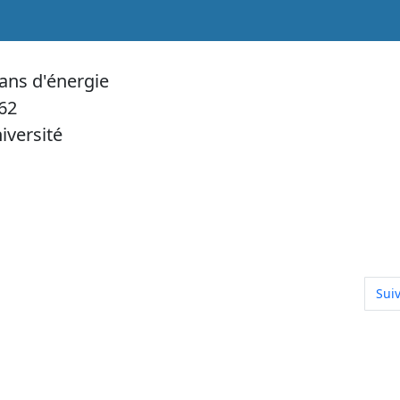
 ans d'énergie
62
iversité
ue, plomberie ,chauffage central
Arti
Sui