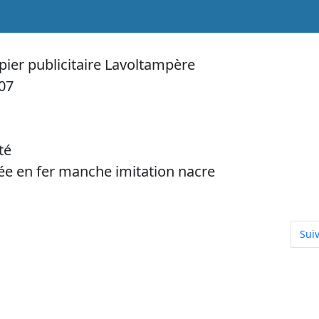
ier publicitaire Lavoltampère
07
té
ée en fer manche imitation nacre
contre les courants électriques
Arti
Sui