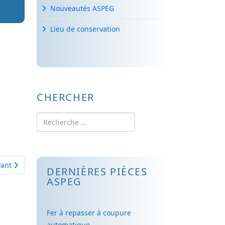
Nouveautés ASPEG
Lieu de conservation
CHERCHER
Rechercher
cle suivant : Champagne "la jarretière" décoration pour exposition
vant
DERNIÈRES PIÈCES
ASPEG
Fer à repasser à coupure
automatique