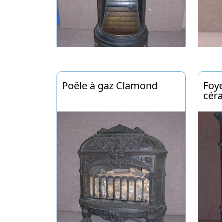
Poêle à gaz Clamond
Foy
cér