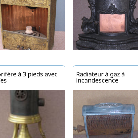
rifère à 3 pieds avec
Radiateur à gaz à
fes
incandescence